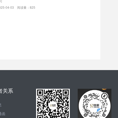
]
25-04-03 阅读量：825
者关系
息
通函